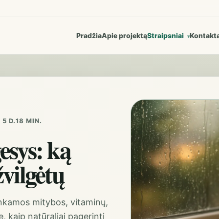
Pradžia
Apie projektą
Straipsniai
Kontakta
5 D.
18 MIN.
gesys: ką
žvilgėtų
tinkamos mitybos, vitaminų,
, kaip natūraliai pagerinti