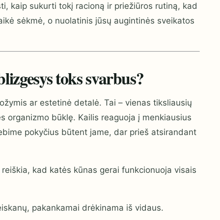
 kaip sukurti tokį racioną ir priežiūros rutiną, kad
ikė sėkmė, o nuolatinis jūsų augintinės sveikatos
blizgesys toks svarbus?
ožymis ar estetinė detalė. Tai – vienas tiksliausių
atės organizmo būklę. Kailis reaguoja į menkiausius
stebime pokyčius būtent jame, dar prieš atsirandant
i reiškia, kad katės kūnas gerai funkcionuoja visais
iskanų, pakankamai drėkinama iš vidaus.