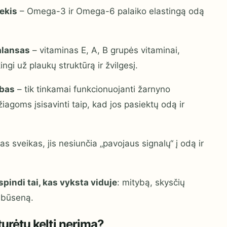
ekis
– Omega-3 ir Omega-6 palaiko elastingą odą
alansas
– vitaminas E, A, B grupės vitaminai,
ingi už plaukų struktūrą ir žvilgesį.
rbas
– tik tinkamai funkcionuojanti žarnyno
agoms įsisavinti taip, kad jos pasiektų odą ir
s sveikas, jis nesiunčia „pavojaus signalų“ į odą ir
spindi tai, kas vyksta viduje
: mitybą, skysčių
 būseną.
urėtų kelti nerimą?