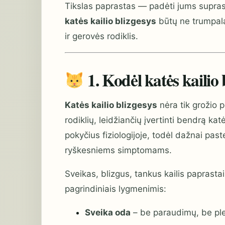
Tikslas paprastas — padėti jums suprasti,
katės kailio blizgesys
būtų ne trumpala
ir gerovės rodiklis.
1. Kodėl katės kailio 
Katės kailio blizgesys
nėra tik grožio p
rodiklių, leidžiančių įvertinti bendrą k
pokyčius fiziologijoje, todėl dažnai pa
ryškesniems simptomams.
Sveikas, blizgus, tankus kailis paprasta
pagrindiniais lygmenimis:
Sveika oda
– be paraudimų, be ple