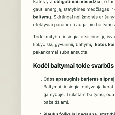
Katės yra
obligatiniai mėsėdžiai
, o ta
gauti energiją, statybines medžiagas i
baltymų
. Skirtingai nei žmonės ar šuny
efektyviai panaudoti augalinių baltymų
Todėl mityba tiesiogiai atsispindi jų išv
kokybiškų gyvūninių baltymų,
katės kai
pakankamai subalansuota.
Kodėl baltymai tokie svarbūs 
Odos apsauginis barjeras silpnėj
Baltymai tiesiogiai dalyvauja ker
gamyboje. Trūkstant baltymų, oda 
pažeidžiami.
Plaukų folikulai negauna „statybi