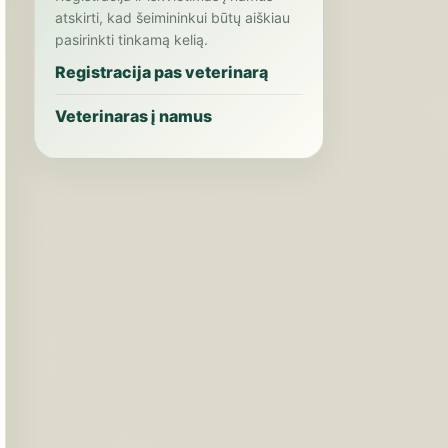
atskirti, kad šeimininkui būtų aiškiau
pasirinkti tinkamą kelią.
Registracija pas veterinarą
Veterinaras į namus