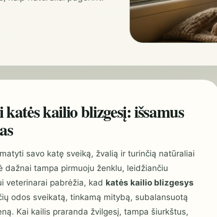
 katės kailio blizgesį: išsamus
das
tyti savo katę sveiką, žvalią ir turinčią natūraliai
klė dažnai tampa pirmuoju ženklu, leidžiančiu
ui veterinarai pabrėžia, kad
katės kailio blizgesys
inčių odos sveikatą, tinkamą mitybą, subalansuotą
ną. Kai kailis praranda žvilgesį, tampa šiurkštus,