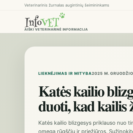
Veterinarinis žurnalas augintinių šeimininkams
AIŠKI VETERINARINĖ INFORMACIJA
LIEKNĖJIMAS IR MITYBA
2025 M. GRUODŽIO 
Katės kailio bliz
duoti, kad kailis 
Katės kailio blizgesys priklauso nuo 
omega rūgščių ir priežiūros. Sužinokite