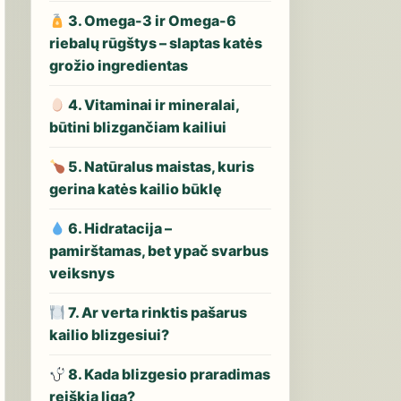
3. Omega-3 ir Omega-6
riebalų rūgštys – slaptas katės
grožio ingredientas
4. Vitaminai ir mineralai,
būtini blizgančiam kailiui
5. Natūralus maistas, kuris
gerina katės kailio būklę
6. Hidratacija –
pamirštamas, bet ypač svarbus
veiksnys
7. Ar verta rinktis pašarus
kailio blizgesiui?
8. Kada blizgesio praradimas
reiškia ligą?