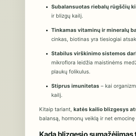
Subalansuotas riebalų rūgščių ki
ir blizgų kailį.
Tinkamas vitaminų ir mineralų b
cinkas, biotinas yra tiesiogiai atsak
Stabilus virškinimo sistemos da
mikroflora leidžia maistinėms medži
plaukų folikulus.
Stiprus imunitetas
– kai organizma
kailį.
Kitaip tariant,
katės kailio blizgesys at
balansą, hormonų veiklą ir net emocinę
Kada blizgesio sumažėjimas t