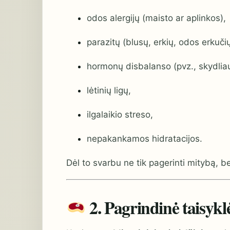
odos alergijų (maisto ar aplinkos),
parazitų (blusų, erkių, odos erkučių
hormonų disbalanso (pvz., skydlia
lėtinių ligų,
ilgalaikio streso,
nepakankamos hidratacijos.
Dėl to svarbu ne tik pagerinti mitybą, b
2. Pagrindinė taisykl