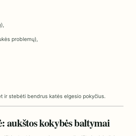
),
ukės problemų),
et ir stebėti bendrus katės elgesio pokyčius.
ė: aukštos kokybės baltymai