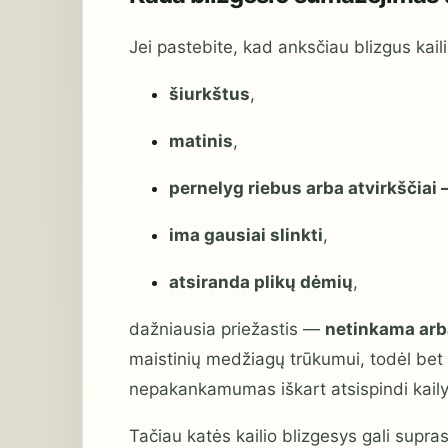
Jei pastebite, kad anksčiau blizgus kail
šiurkštus
,
matinis
,
pernelyg riebus arba atvirkščiai
ima gausiai slinkti
,
atsiranda plikų dėmių
,
dažniausia priežastis —
netinkama arb
maistinių medžiagų trūkumui, todėl bet 
nepakankamumas iškart atsispindi kaily
Tačiau katės kailio blizgesys gali suprast