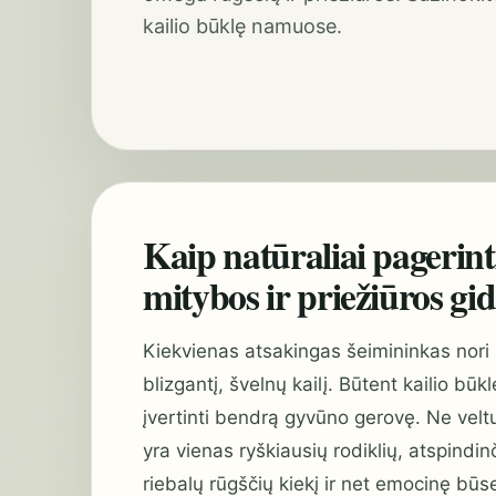
kailio būklę namuose.
Kaip natūraliai pagerinti
mitybos ir priežiūros gi
Kiekvienas atsakingas šeimininkas nori ma
blizgantį, švelnų kailį. Būtent kailio bū
įvertinti bendrą gyvūno gerovę. Ne velt
yra vienas ryškiausių rodiklių, atspind
riebalų rūgščių kiekį ir net emocinę būse