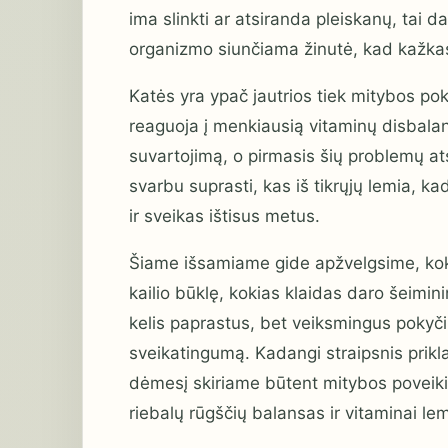
ima slinkti ar atsiranda pleiskanų, tai d
organizmo siunčiama žinutė, kad kažkas 
Katės yra ypač jautrios tiek mitybos po
reaguoja į menkiausią vitaminų disbal
suvartojimą, o pirmasis šių problemų a
svarbu suprasti, kas iš tikrųjų lemia, k
ir sveikas ištisus metus.
Šiame išsamiame gide apžvelgsime, kokie
kailio būklę, kokias klaidas daro šeimini
kelis paprastus, bet veiksmingus pokyčius
sveikatingumą. Kadangi straipsnis prikl
dėmesį skiriame būtent mitybos poveiki
riebalų rūgščių balansas ir vitaminai lemi