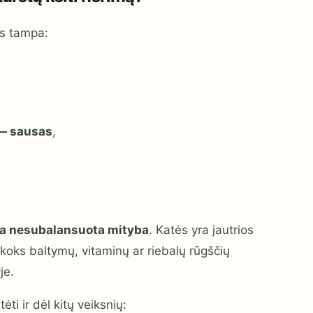
is tampa:
 — sausas
,
a nesubalansuota mityba
. Katės yra jautrios
koks baltymų, vitaminų ar riebalų rūgščių
je.
ėti ir dėl kitų veiksnių: