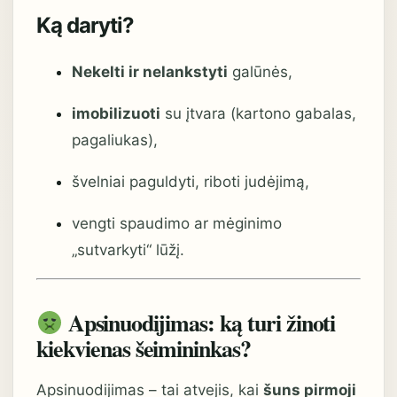
Ką daryti?
Nekelti ir nelankstyti
galūnės,
imobilizuoti
su įtvara (kartono gabalas,
pagaliukas),
švelniai paguldyti, riboti judėjimą,
vengti spaudimo ar mėginimo
„sutvarkyti“ lūžį.
Apsinuodijimas: ką turi žinoti
kiekvienas šeimininkas?
Apsinuodijimas – tai atvejis, kai
šuns pirmoji