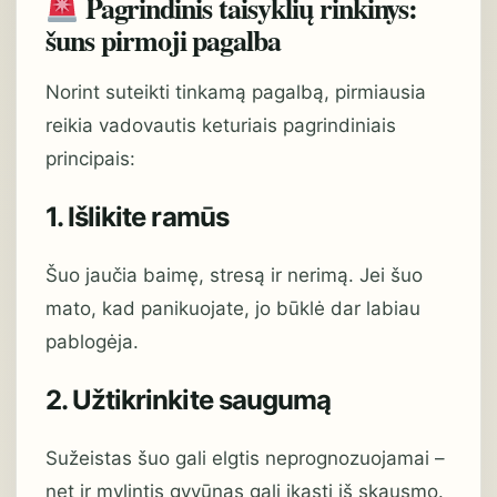
Pagrindinis taisyklių rinkinys:
šuns pirmoji pagalba
Norint suteikti tinkamą pagalbą, pirmiausia
reikia vadovautis keturiais pagrindiniais
principais:
1. Išlikite ramūs
Šuo jaučia baimę, stresą ir nerimą. Jei šuo
mato, kad panikuojate, jo būklė dar labiau
pablogėja.
2. Užtikrinkite saugumą
Sužeistas šuo gali elgtis neprognozuojamai –
net ir mylintis gyvūnas gali įkąsti iš skausmo.