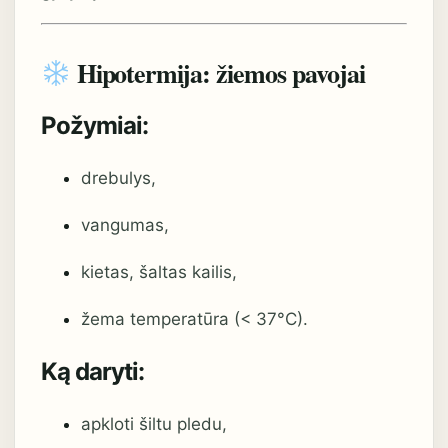
Hipotermija: žiemos pavojai
Požymiai:
drebulys,
vangumas,
kietas, šaltas kailis,
žema temperatūra (< 37°C).
Ką daryti:
apkloti šiltu pledu,