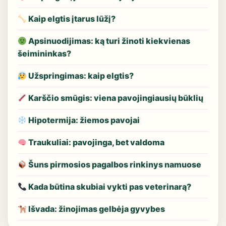
Kaip elgtis įtarus lūžį?
Apsinuodijimas: ką turi žinoti kiekvienas
šeimininkas?
Užspringimas: kaip elgtis?
Karščio smūgis: viena pavojingiausių būklių
Hipotermija: žiemos pavojai
Traukuliai: pavojinga, bet valdoma
Šuns pirmosios pagalbos rinkinys namuose
Kada būtina skubiai vykti pas veterinarą?
Išvada: žinojimas gelbėja gyvybes