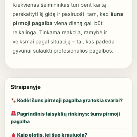
Kiekvienas šeimininkas turi bent kartą
perskaityti šį gidą ir pasiruošti tam, kad
šuns
pirmoji pagalba
vieną dieną gali būti
reikalinga. Tinkama reakcija, ramybė ir
veiksmai pagal situaciją – tai, kas padeda
gyvūnui sulaukti profesionalios pagalbos.
Straipsnyje
Kodėl šuns pirmoji pagalba yra tokia svarbi?
Pagrindinis taisyklių rinkinys: šuns pirmoji
pagalba
Kaip elgtis, jei šuo kraujuoja?