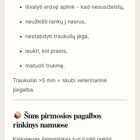
išvalyti erdvę aplink – kad nesusižeistų,
neužkišti rankų į nasrus,
nestabdyti traukulių jėga,
laukti, kol praeis,
matuoti trukmę.
Traukuliai >5 min = skubi veterinarinė
pagalba.
Šuns pirmosios pagalbos
rinkinys namuose
Kiekvienas šeimininkas turi turėti rinkinį.