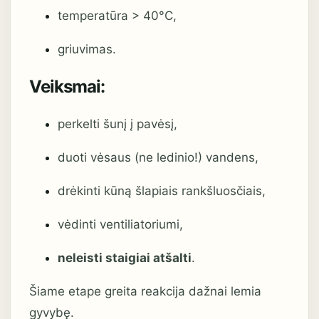
temperatūra > 40°C,
griuvimas.
Veiksmai:
perkelti šunį į pavėsį,
duoti vėsaus (ne ledinio!) vandens,
drėkinti kūną šlapiais rankšluosčiais,
vėdinti ventiliatoriumi,
neleisti staigiai atšalti
.
Šiame etape greita reakcija dažnai lemia
gyvybę.