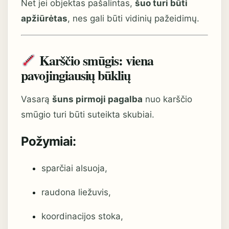
Net jei objektas pašalintas,
šuo turi būti
apžiūrėtas
, nes gali būti vidinių pažeidimų.
Karščio smūgis: viena
pavojingiausių būklių
Vasarą
šuns pirmoji pagalba
nuo karščio
smūgio turi būti suteikta skubiai.
Požymiai:
sparčiai alsuoja,
raudona liežuvis,
koordinacijos stoka,