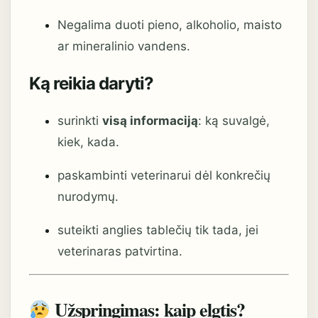
Negalima duoti pieno, alkoholio, maisto
ar mineralinio vandens.
Ką reikia daryti?
surinkti
visą informaciją
: ką suvalgė,
kiek, kada.
paskambinti veterinarui dėl konkrečių
nurodymų.
suteikti anglies tablečių tik tada, jei
veterinaras patvirtina.
Užspringimas: kaip elgtis?