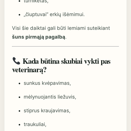
turniketas,
„čiuptuvai” erkių išėmimui.
Visi šie daiktai gali būti lemiami suteikiant
šuns pirmąją pagalbą
.
Kada būtina skubiai vykti pas
veterinarą?
sunkus kvėpavimas,
mėlynuojantis liežuvis,
stiprus kraujavimas,
traukuliai,