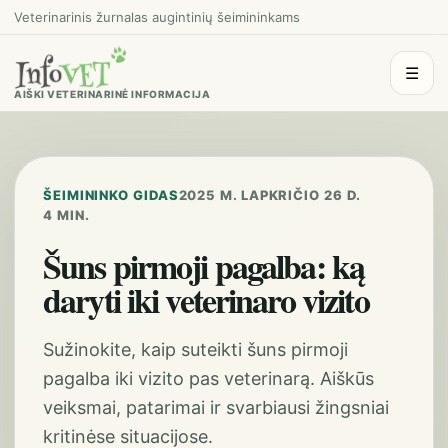
Veterinarinis žurnalas augintinių šeimininkams
☰
AIŠKI VETERINARINĖ INFORMACIJA
ŠEIMININKO GIDAS
2025 M. LAPKRIČIO 26 D.
4 MIN.
Šuns pirmoji pagalba: ką
daryti iki veterinaro vizito
Sužinokite, kaip suteikti šuns pirmoji
pagalba iki vizito pas veterinarą. Aiškūs
veiksmai, patarimai ir svarbiausi žingsniai
kritinėse situacijose.