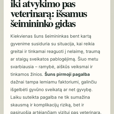
iki atvykimo pas
veterinarą: išsamus
šeimininko gidas
Kiekvienas šuns šeimininkas bent kartą
gyvenime susiduria su situacija, kai reikia
greitai ir tinkamai reaguoti į nelaimę, traumą
ar staigų sveikatos pablogėjimą. Šiuo metu
svarbiausia – ramybė, aiškūs veiksmai ir
tinkamos žinios.
Šuns pirmoji pagalba
dažnai tampa lemiamu faktoriumi, galinčiu
išgelbėti gyvūno sveikatą ar net gyvybę.
Laiku suteikta pagalba ne tik sumažina
skausmą ir komplikacijų riziką, bet ir
pasiruošia artėjančiam vizitui pas veterinarą.