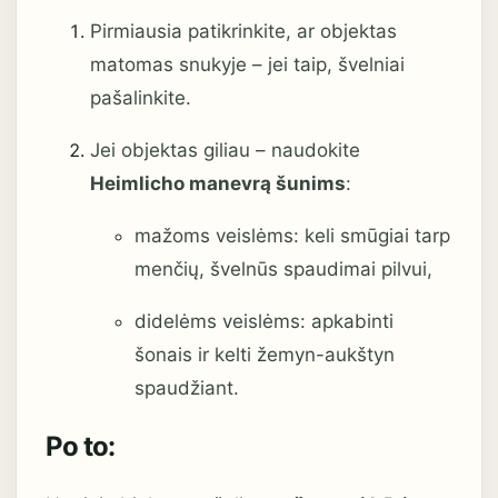
Pirmiausia patikrinkite, ar objektas
matomas snukyje – jei taip, švelniai
pašalinkite.
Jei objektas giliau – naudokite
Heimlicho manevrą šunims
:
mažoms veislėms: keli smūgiai tarp
menčių, švelnūs spaudimai pilvui,
didelėms veislėms: apkabinti
šonais ir kelti žemyn-aukštyn
spaudžiant.
Po to: