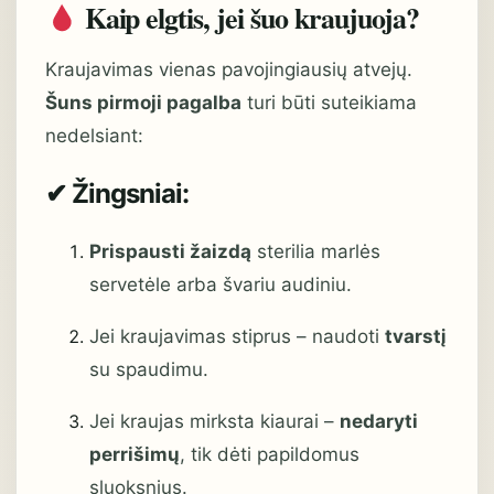
Kaip elgtis, jei šuo kraujuoja?
Kraujavimas vienas pavojingiausių atvejų.
Šuns pirmoji pagalba
turi būti suteikiama
nedelsiant:
✔ Žingsniai:
Prispausti žaizdą
sterilia marlės
servetėle arba švariu audiniu.
Jei kraujavimas stiprus – naudoti
tvarstį
su spaudimu.
Jei kraujas mirksta kiaurai –
nedaryti
perrišimų
, tik dėti papildomus
sluoksnius.