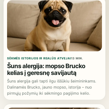
SĖKMĖS ISTORIJOS IR REALŪS ATVEJAI
13 MIN.
Šuns alergija: mopso Brucko
kelias į geresnę savijautą
Šuns alergija gali tapti ilgu iššūkiu šeimininkams.
Dalinamės Brucko, jauno mopso, istorija – nuo
pirmųjų požymių iki sėkmingo pagijimo kelio.