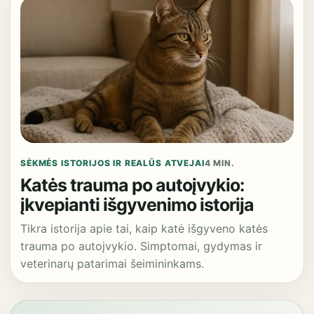
SĖKMĖS ISTORIJOS IR REALŪS ATVEJAI
4 MIN.
Katės trauma po autoįvykio:
įkvepianti išgyvenimo istorija
Tikra istorija apie tai, kaip katė išgyveno katės
trauma po autoįvykio. Simptomai, gydymas ir
veterinarų patarimai šeimininkams.