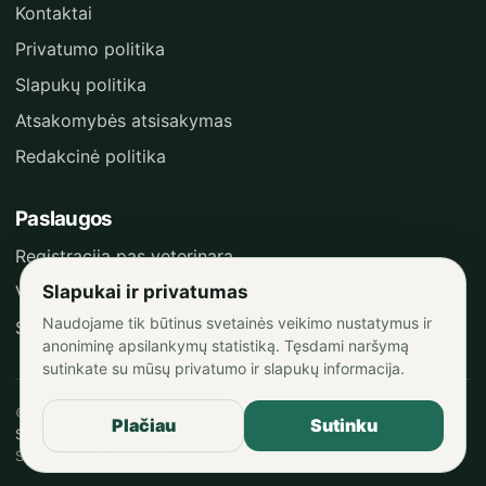
Kontaktai
Privatumo politika
Slapukų politika
Atsakomybės atsisakymas
Redakcinė politika
Paslaugos
Registracija pas veterinarą
Slapukai ir privatumas
Veterinaras į namus
Naudojame tik būtinus svetainės veikimo nustatymus ir
Svetainės žemėlapis
anoniminę apsilankymų statistiką. Tęsdami naršymą
sutinkate su mūsų privatumo ir slapukų informacija.
© 2026 InfoVet.lt. Visos teisės saugomos.
Plačiau
Sutinku
Statistika
Sukurta MB Bao group